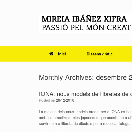
Skip
to
content
Inici
Disseny gràfic
Monthly Archives:
desembre 
IONA: nous models de llibretes de d
Posted on
28/12/2016
La majoria dels nous models creats per a
IONA
es bas
amb les atractives teles japoneses que acostumo a uti
servir com a llibreta de dibuix o per a recopilar fotograf