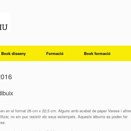
Book disseny
Formació
Book formació
2016
ibuix
en en el format 26 cm x 22,5 cm. Alguns amb acabat de paper Varese i altre
litzar, no em puc resistir als seus estampats. Aquests àlbums es poden fer
ies.