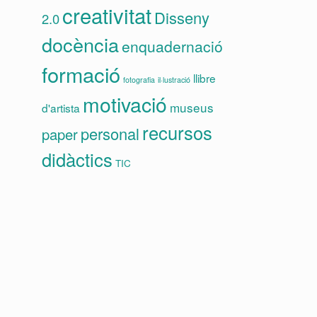
creativitat
Disseny
2.0
docència
enquadernació
formació
llibre
fotografia
il·lustració
motivació
museus
d'artista
recursos
personal
paper
didàctics
TIC