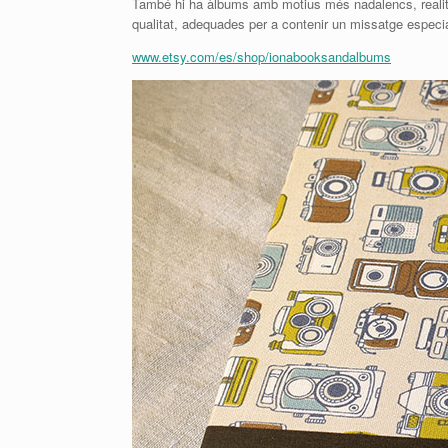
També hi ha àlbums amb motius més nadalencs, realitza
qualitat, adequades per a contenir un missatge especia
www.etsy.com/es/shop/ionabooksandalbums