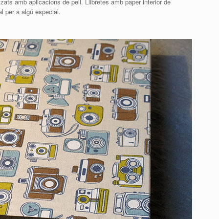
ts amb aplicacions de pell. Llibretes amb paper interior de
l per a algú especial.