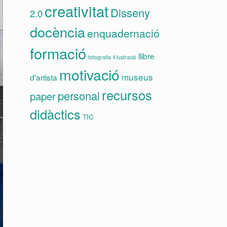
creativitat
Disseny
2.0
docència
enquadernació
formació
llibre
fotografia
il·lustració
motivació
museus
d'artista
recursos
personal
paper
didàctics
TIC