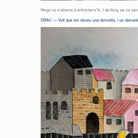
Ningú no s’atrevia a enfrontar-s’hi. I de lluny es va sen
DRAC — Vull que em doneu una donzella, i us deixaré t