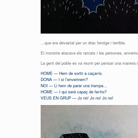
…que era devastat per un drac ferotge i terrible.
El monstre atacava els ramats i les persones, enverinava
La gent del poble es va reunir per pensar una manera de
HOME — Hem de sortir a caçar-lo.
DONA — I si l’enverinem?
NOI — Li hem de parar una trampa…
HOME — I qui serà capaç de fer-ho?
VEUS EN GRUP — Jo no! Jo no! Jo no!