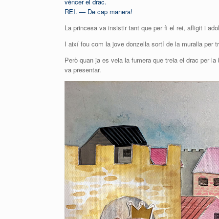
vèncer el drac.
REI. — De cap manera!
La princesa va insistir tant que per fi el rei, afligit i ado
I així fou com la jove donzella sortí de la muralla per
Però quan ja es veia la fumera que treia el drac per l
va presentar.