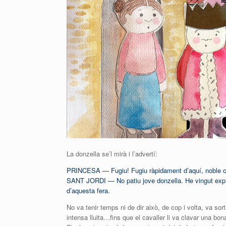
La donzella se’l mirà i l’advertí:
PRINCESA — Fugiu! Fugiu ràpidament d’aquí, noble cava
SANT JORDI — No patiu jove donzella. He vingut express
d’aquesta fera.
No va tenir temps ni de dir això, de cop i volta, va sort
intensa lluita…fins que el cavaller li va clavar una bona