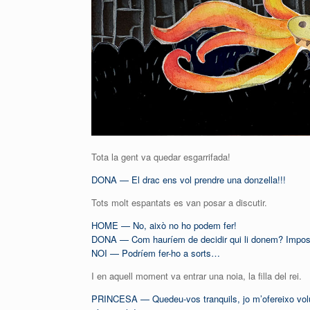
Tota la gent va quedar esgarrifada!
DONA — El drac ens vol prendre una donzella!!!
Tots molt espantats es van posar a discutir.
HOME — No, això no ho podem fer!
DONA — Com hauríem de decidir qui li donem? Impos
NOI — Podríem fer-ho a sorts…
I en aquell moment va entrar una noia, la filla del rei.
PRINCESA — Quedeu-vos tranquils, jo m’ofereixo volunt