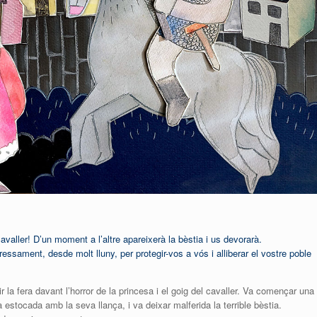
ller! D’un moment a l’altre apareixerà la bèstia i us devorarà.
ament, desde molt lluny, per protegir-vos a vós i alliberar el vostre poble
ir la fera davant l’horror de la princesa i el goig del cavaller. Va començar una
 estocada amb la seva llança, i va deixar malferida la terrible bèstia.