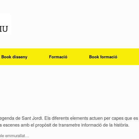
Book disseny
Formació
Book formació
la llegenda de Sant Jordi. Els diferents elements actuen per capes que es
 escenes amb el propòsit de transmetre informació de la història.
oble emmurallat…