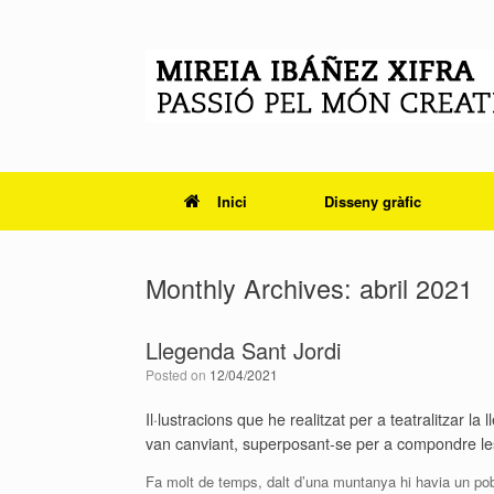
Skip
to
content
Inici
Disseny gràfic
Monthly Archives:
abril 2021
Llegenda Sant Jordi
Posted on
12/04/2021
Il·lustracions que he realitzat per a teatralitzar 
van canviant, superposant-se per a compondre les
Fa molt de temps, dalt d’una muntanya hi havia un p