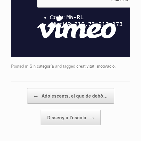
Posted in
Sin categoría
and tagged
creativitat
,
motivació
.
Post navigation
←
Adolescents, el que de debò…
Disseny a l’escola
→