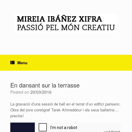
Skip
to
content
Menu
En dansant sur la terrasse
Posted on
20/03/2016
La gravació d’una sessió de ball en el terrat d’un edifici parisenc.
Obra del jove coreògraf Tarek Aïtmeddour i els seus ballarins…
preciós!