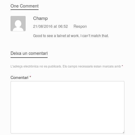
One Comment
Champ
21/08/2016 at 06:52
Respon
Good to see a talnet at work. I can’t match that.
Deixa un comentari
L'adreça electrònica no es publicarà.
Els camps necessaris estan marcats amb
*
Comentari
*