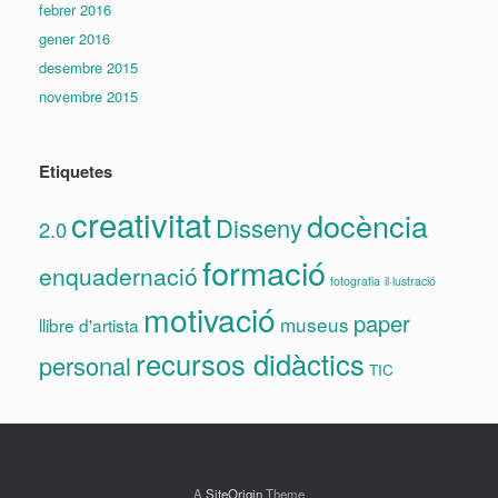
febrer 2016
gener 2016
desembre 2015
novembre 2015
Etiquetes
creativitat
docència
Disseny
2.0
formació
enquadernació
fotografia
il·lustració
motivació
paper
museus
llibre d'artista
recursos didàctics
personal
TIC
A
SiteOrigin
Theme