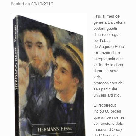
Posted on
09/10/2016
Fins al mes de
gener a Barcelona
podem gaudir
d’un recorregut
per l’obra
de
Auguste
Renoi
r a través de la
interpretació que
va fer de la dona
durant la seva
vida,
protagonistes del
seu particular
univers artístic.
El recorregut
inclou 60 peces
que arriben de les
col·leccions dels
museus d’
Orsay
i
de l’
Orangerie
.