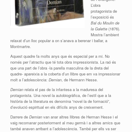
L’obra
protagonista de
l’exposició és
Bal
du
Moulin
de
la
Galette
(1876).
Mostra l’ambient
relaxat d’un lloc popular a on s’
anava
a berenar i ballar, a
Montmartre.
Aquest quadre fa molts anys que és especial per a mi. No
només per l’atractiu que té tota obra impressionista. La raó és
que una part de l’obra -la parella masculina de la dreta del
quadre- apareixia a la coberta d’un llibre que em va impressionar
molt a l’adolescència:
Demian
, de
Hermann
Hesse.
Demian
relata el pas de la infantesa a la maduresa del
protagonista. Una novel·la autobiogràfica, de l’estil que a la
història de la literatura es denomina “novel·la de formació”,
d’evolució espiritual en els difícils anys de creixement.
Darrere de
Demian
van anar altres llibres de
Herman
Hesse i el
vaig recomanar posteriorment al meu germà i a altres amics que
també anaven arribant a l’adolescència. També per ells va ser