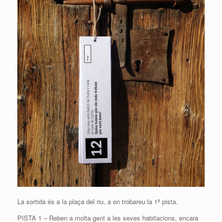
La sortida és a la plaça del riu, a on trobareu la 1ª pista.
PISTA 1 – Reben a molta gent a les seves habitacions, encara