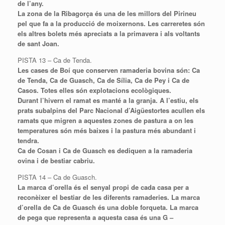
de l’any.
La zona de la Ribagorça és una de les millors del Pirineu
pel que fa a la producció de moixernons. Les carreretes són
els altres bolets més apreciats a la primavera i als voltants
de sant Joan.
PISTA 13 – Ca de Tenda.
Les cases de Boí que conserven ramaderia bovina són: Ca
de Tenda, Ca de
Guasch
, Ca de
Sília
, Ca de
Pey
i Ca de
Casos. Totes elles són explotacions ecològiques.
Durant l’hivern el ramat es manté a la granja. A l’estiu, els
prats subalpins del Parc Nacional d’Aigüestortes acullen els
ramats que migren a aquestes zones de pastura a on les
temperatures són més baixes i la pastura més abundant i
tendra.
Ca de
Cosan
i Ca de
Guasch
es dediquen a la ramaderia
ovina i de bestiar cabriu.
PISTA 14 – Ca de Guasch.
La marca d’orella és el senyal propi de cada casa per a
reconèixer el bestiar de les diferents ramaderies. La marca
d’orella de Ca de
Guasch
és una doble forqueta. La marca
de pega que representa a aquesta casa és una G –