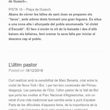
de
Guasch
–.
PISTA 15 – Plaça de Guasch.
Abans de córrer les falles de sant Joan es preparen els
“
faros
“, amb arbres drets formant una gran foguera.
Es
situa
a una zona alta i allunyada del poble anomenada “el clotet
d’
Escudé
“. El
faro
s’encén la nit de la baixada i des d’allà
baixen els fallaires, fent cremar la seva falla per iniciar el
descens cap al poble.
L’últim pastor
Posted on
18/12/2018
Curt realitzat amb la sensibilitat de Marc
Beneria
, criat entre la
ciutat de Nova York i Boí, i per tan bon coneixedor del Pirineu
ribagorçà. Les paraules de l’Eloi, l’últim pastor de la Vall de Boí
que porta les ovelles al Parc Nacional d’Aigüestortes, són un
retrat d’una vida tradicional que sembla estar a punt d’acabar.
Parla de les dificultats d’aquesta feina, de la importància de la
natura, i de l’amenaça de la crisi econòmica i ambiental.