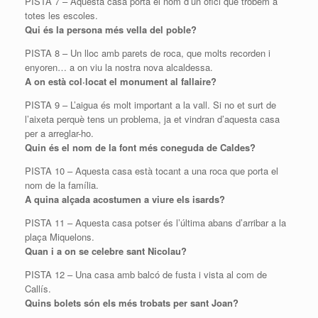
PISTA 7 – Aquesta casa porta el nom d’un ofici que trobem a
totes les escoles.
Qui és la persona més vella del poble?
PISTA 8 – Un lloc amb parets de roca, que molts recorden i
enyoren… a on viu la nostra nova alcaldessa.
A on està col·locat el monument al fallaire?
PISTA 9 – L’aigua és molt important a la vall. Si no et surt de
l’aixeta perquè tens un problema, ja et vindran d’aquesta casa
per a arreglar-ho.
Quin és el nom de la font més coneguda de Caldes?
PISTA 10 – Aquesta casa està tocant a una roca que porta el
nom de la família.
A quina alçada acostumen a viure els isards?
PISTA 11 – Aquesta casa potser és l’última abans d’arribar a la
plaça Miquelons.
Quan i a on se celebre sant Nicolau?
PISTA 12 – Una casa amb balcó de fusta i vista al com de
Callís.
Quins bolets són els més trobats per sant Joan?