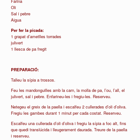
Farina
Oli
Sal i p
ebre
Aigua
Per fer la picada:
1 grapat d’ametlles torrades
julivert
1 llesca de pa fregit
PREPARACIÓ:
Talleu la sípia a trossos.
Feu les mandonguilles amb la carn, la molla de pa, l’ou, l’all, el
julivert, sal i pebre. Enfarineu-les i fregiu-les. Reserveu.
Netegeu el greix de la paella i escalfeu 2 cullerades d’oli d’oliva.
Fregiu les gambes durant 1 minut per cada costat. Reserveu.
Escalfeu una cullerada d’oli d’oliva i fregiu la sípia a foc alt, fins
que quedi translúcida i lleugerament daurada. Treure de la paella
i reserveu.