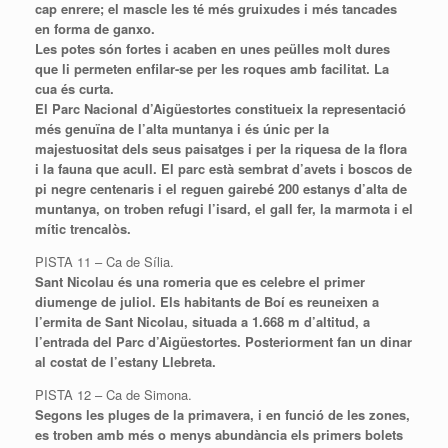
cap enrere; el mascle les té més gruixudes i més tancades
en forma de ganxo.
Les potes són fortes i acaben en unes peülles molt dures
que li permeten enfilar-se per les roques amb facilitat. La
cua és curta.
El Parc Nacional d’Aigüestortes constitueix la representació
més genuïna de l’alta muntanya i és únic per la
majestuositat dels seus paisatges i per la riquesa de la flora
i la fauna que acull. El parc està sembrat d’avets i boscos de
pi negre centenaris i el reguen gairebé 200 estanys d’alta de
muntanya, on troben refugi l’isard, el gall fer, la marmota i el
mític trencalòs.
PISTA 11 – Ca de Sília.
Sant Nicolau és una romeria que es celebre el primer
diumenge de juliol. Els habitants de Boí es reuneixen a
l’ermita de Sant Nicolau, situada a 1.668 m d’altitud, a
l’entrada del Parc d’Aigüestortes. Posteriorment fan un dinar
al costat de l’estany Llebreta.
PISTA 12 – Ca de Simona.
Segons les pluges de la primavera, i en funció de les zones,
es troben amb més o menys abundància els primers bolets