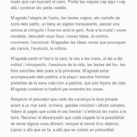
riuets que van buscant el camí. Portar les vaques cap aquí i cap
allà i conèixer els petits vedells.
M’agrada l’alegria de l’estiu, les festes majors, els castells de
sorra dels petits, un bany en aigües transparents, passar una
estona al xiringuito i fixar-me amb la gent. Anar a la ciutat i veure
novetats, descobrir nous llocs i noves idees, el continu
moviment, l’anonimat. M’agraden les idees noves que provoquen
els canvis, l’evolució, la millora.
M’agrada sentir el fred a la cara, la neu a les mans, el dia a dia
solitari i introspectiu, l’essència de la vida, les festes del foc, les
flors senzilles dels prats a la primavera. M’agrada estar
acompanyada dels padrins a la plaça i escoltar històries
pretèrites de la seva vida com a pastors, que són lliçons de vida.
M’agrada conèixer la tradició per entendre les coses.
Respecto el pescador que cada dia comença la dura jornada
anant a un mar serè, immens, gairebé monòton i alhora complex.
Valoro al pagès que cuida el seu bestiar i s’enbruta les mans a la
terra. Reconec el dissenyador que cada vegada té la possibilitat
de donar alguna cosa diferent, sempre al servei d’un objectiu.
L’amor a allò que es fa, a allò que es coneix en profunditat.