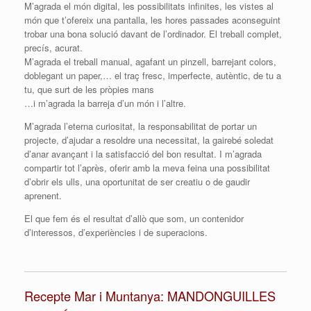
M’agrada el món digital, les possibilitats infinites, les vistes al
món que t’ofereix una pantalla, les hores passades aconseguint
trobar una bona solució davant de l’ordinador. El treball complet,
precís, acurat.
M’agrada el treball manual, agafant un pinzell, barrejant colors,
doblegant un paper,… el traç fresc, imperfecte, autèntic, de tu a
tu, que surt de les pròpies mans
…i m’agrada la barreja d’un món i l’altre.
M’agrada l’eterna curiositat, la responsabilitat de portar un
projecte, d’ajudar a resoldre una necessitat, la gairebé soledat
d’anar avançant i la satisfacció del bon resultat. I m’agrada
compartir tot l’après, oferir amb la meva feina una possibilitat
d’obrir els ulls, una oportunitat de ser creatiu o de gaudir
aprenent.
El que fem és el resultat d’allò que som, un contenidor
d’interessos, d’experiències i de superacions.
Recepte Mar i Muntanya: MANDONGUILLES