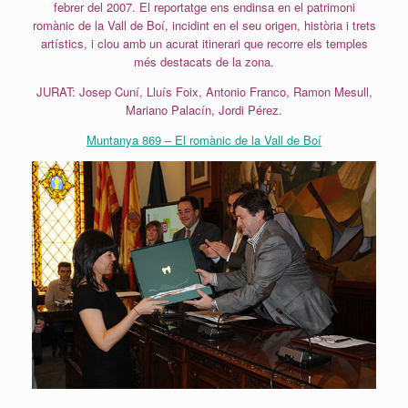
febrer del 2007. El reportatge ens endinsa en el patrimoni
romànic de la Vall de Boí, incidint en el seu origen, història i trets
artístics, i clou amb un acurat itinerari que recorre els temples
més destacats de la zona.
JURAT: Josep Cuní, Lluís Foix, Antonio Franco, Ramon Mesull,
Mariano Palacín, Jordi Pérez.
Muntanya 869 – El romànic de la Vall de Boí