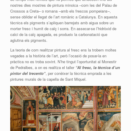
nostres dies mostres de pintura minoica –com les del Palau de
Cnossos a Creta– o romana –amb els frescos pompeians–,
sense oblidar el llegat de l’art romànic a Catalunya. En aquesta
tècnica els pigments s’apliquen barrejats amb aigua sobre un
morter fresc i humit de calç i sorra. En assecar-se l’hidròxid de
calci de la calç apagada, es produeix la carbonatació que
aglutina els pigments.
La teoria de com realitzar pintura al fresc ens la trobem moltes
vegades a la història de l’art, però l’ocasió de posar-la en
pràctica no es troba sovint. N’he tingut l’oportunitat al Monestir
de Pedralbes, a on es realitza el taller
“Al fresc, la tècnica d’un
pintor del
trecento
“
, per conèixer la tècnica emprada a les
pintures murals de la capella de Sant Miquel.