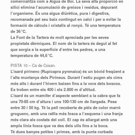
comercialitza com a Aigua de Boí. La seva alta proporció en
silici elimina l’acumulació de greixos i residus, depurant
l’organisme. És una aigua diürètica, pura i digestiva,
recomanada pel seu baix contingut en calci i per a evitar la
formació de càlculs i cristalls al ronyó. Té una temperatura
de 36 °C.
La Font de la Tartera és molt apreciada per les seves
propietats dèrmiques. El nom de la tartera és degut al fet
que sorgia a la superfície d’entre les pedres, a una
temperatura de 44,6 °C.
PISTA 10 – Ca de Cosan.
L’isard pirinenc (
Rupicapra
pyrenaica
) és un bòvid freqüent a
l’alta muntanya dels Pirineus. Durant l’estiu pugen als cims
més alts i durant l’hivern baixen fins a la vora dels boscos.
Es troben entre els 400 i els 2.800 m d’altitud.
L’isard és un mamífer d’aspecte semblant a la cabra que fa
uns 70-85 cm d’altura i uns 100-130 cm de llargada. Pesa
entre 30 i 50 kg. Té la pell recoberta de pèls de color marró
groguenc, amb una ratlla més fosca a l’esquena i una franja
més clara als costats del coll. El cap és allargat amb una
ampla línia fosca que va des dels ulls fins a la boca.
Té dues banyes petites i primes, amb la punta corbada