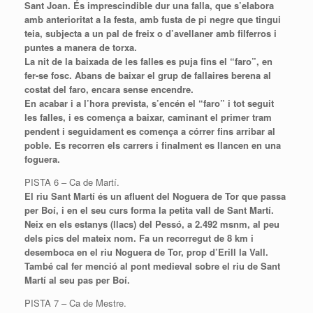
Sant Joan. És imprescindible dur una falla, que s’elabora
amb anterioritat a la festa, amb fusta de pi negre que tingui
teia, subjecta a un pal de freix o d’avellaner amb filferros i
puntes a manera de torxa.
La nit de la baixada de les falles es puja fins el “faro”, en
fer-se fosc. Abans de baixar el grup de fallaires berena al
costat del faro, encara sense encendre.
En acabar i a l’hora prevista, s’encén el “faro” i tot seguit
les falles, i es comença a baixar, caminant el primer tram
pendent i seguidament es comença a córrer fins arribar al
poble. Es recorren els carrers i finalment es llancen en una
foguera.
PISTA 6 – Ca de Martí.
El riu Sant Martí és un afluent del Noguera de Tor que passa
per Boí, i en el seu curs forma la petita vall de Sant Martí.
Neix en els estanys (llacs) del
Pessó
, a 2.492 msnm, al peu
dels pics del mateix nom. Fa un recorregut de 8 km i
desemboca en el riu Noguera de Tor, prop d’Erill la Vall.
També cal fer menció al pont medieval sobre el riu de Sant
Martí al seu pas per Boí.
PISTA 7 – Ca de Mestre.