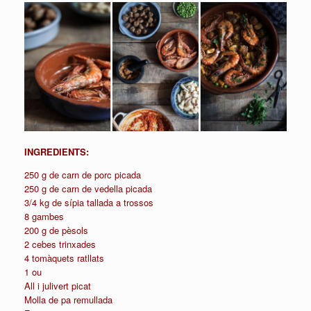
INGREDIENTS:
250 g de carn de porc picada
250 g de carn de vedella picada
3/4 kg de sípia tallada a trossos
8 gambes
200 g de pèsols
2 cebes trinxades
4 tomàquets
ratllats
1 ou
All i j
ulivert picat
Molla de pa remullada