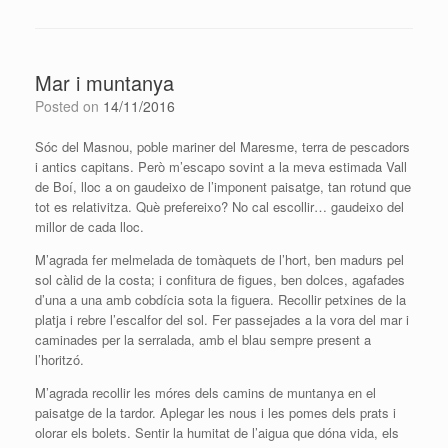
Mar i muntanya
Posted on
14/11/2016
Sóc del Masnou, poble mariner del Maresme, terra de pescadors
i antics capitans. Però m’escapo sovint a la meva estimada Vall
de Boí, lloc a on gaudeixo de l’imponent paisatge, tan rotund que
tot es relativitza. Què prefereixo? No cal escollir… gaudeixo del
millor de cada lloc.
M’agrada fer melmelada de tomàquets de l’hort, ben madurs pel
sol càlid de la costa; i confitura de figues, ben dolces, agafades
d’una a una amb cobdícia sota la figuera. Recollir petxines de la
platja i rebre l’escalfor del sol. Fer passejades a la vora del mar i
caminades per la serralada, amb el blau sempre present a
l’horitzó.
M’agrada recollir les móres dels camins de muntanya en el
paisatge de la tardor. Aplegar les nous i les pomes dels prats i
olorar els bolets. Sentir la humitat de l’aigua que dóna vida, els