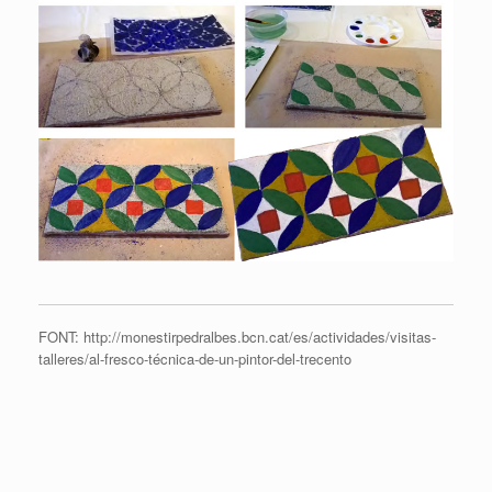
FONT: http://monestirpedralbes.bcn.cat/es/actividades/visitas-
talleres/al-fresco-técnica-de-un-pintor-del-trecento