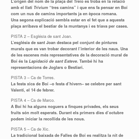
L’origen del nom de la plaça del
Treio
es troba en la relació
amb el llatí
Trivium
“tres camins” i que ens fa pensar en Boí
com un nus de camins importants ja en època romana.
Una segona explicació sembla estar en el fet que a aquesta
plaça arribava el bestiar de la muntanya i es triava per cases.
PISTA 2 – Església de sant Joan.
L’església de sant Joan destaca pel conjunt de pintures
murals que es van trobar decorant l’interior de les naus. Una
de les escenes més representatives de la decoració mural de
Boí és la
Lapidació
de sant Esteve.
També hi ha
representacions de Joglars o Bestiari.
PISTA 3 – Ca de Torres.
La festa xica de Boí –o festa d’hivern– se celebre per sant
Valentí, el 14 de febrer.
PISTA 4 – Ca de Marco.
A Boí hi ha alguns noguers a finques privades, els seus
fruits són molt esperats. Durant els primers dies d’octubre
podem iniciar la recollida de les nous.
PISTA 5 – Ca de Xic.
La tradicional baixada de Falles de Boí es realitza la nit de