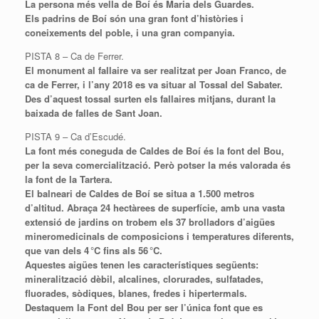
La persona més vella de Boí és Maria dels Guardes.
Els padrins de Boí són una gran font d’històries i
coneixements del poble, i una gran companyia.
PISTA 8 – Ca de Ferrer.
El monument al fallaire va ser realitzat per Joan Franco, de
ca de Ferrer, i l’any 2018 es va situar al Tossal del Sabater.
Des d’aquest tossal surten els fallaires mitjans, durant la
baixada de falles de Sant Joan.
PISTA 9 – Ca d’Escudé.
La
font
més coneguda de Caldes de Boí és la font del Bou,
per la seva comercialització. Però potser la més valorada és
la font de la Tartera.
El balneari de Caldes de Boí se situa a 1.500 metros
d’altitud. Abraça 24 hectàrees de superfície, amb una vasta
extensió de jardins on trobem els 37 brolladors d’aigües
mineromedicinals de composicions i temperatures diferents,
que van dels 4 °C fins als 56 °C.
Aquestes aigües tenen les característiques següents:
mineralització dèbil, alcalines, clorurades, sulfatades,
fluorades, sòdiques, blanes, fredes i
hipertermals
.
Destaquem la Font del Bou per ser l’única font que es