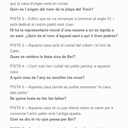
que la casa d’origen està en ruïnes.
Quin és l’origen del nom de la plaça del Treio?
PISTA 2 – Edifici que es va començar a construir al segle XI, i
està dedicat al nostre padró sant Joan.
Hi ha la representació mural d’una escena a on es lapida a
un sant. ¿Quin és el nom d’aquest sant a qui li tiren pedres?
PISTA 3 – Aquesta casa està al costat del cobert i la font de
Calet.
Quan es celebra la festa xica de Boí?
PISTA 4 – L’hort més ben cuidat del poble pertany a aquesta
casa.
A quin mes de l’any es recullen les nous?
PISTA 5 – Aquesta casa també es podria anomenar “la casa
dels petits”.
De quina fusta es fan les falles?
PISTA 6 – Aquesta casa té un pas elevat sobre el carrer per a
connectar l’antic paller amb l’antiga quadra.
Com es diu el riu que passa per Boí?