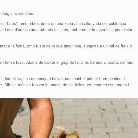
n faig cinc cèntims.
els “faros”, amb arbres drets en una zona alta i allunyada del poble que
 i des d’on baixaran tots els fallaires, fent cremar la seva falla per iniciar
itat a la festa, amb fusta de pi que tingui teia, subjecta a un pal de freix o
, en fer-se fosc. Abans de baixar el grup de fallaires berena al costat del faro,
eguit les falles, i es comença a baixar, caminant el primer tram pendent i
. Allí els músics toquen la tonada de les falles, es recorren els carrers i