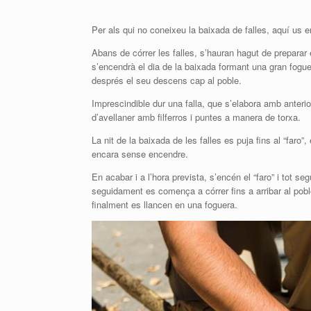
Per als qui no coneixeu la baixada de falles, aquí us e
Abans de córrer les falles, s’hauran hagut de preparar 
s’encendrà el dia de la baixada formant una gran foguera
després el seu descens cap al poble.
Imprescindible dur una falla, que s’elabora amb anterior
d’avellaner amb filferros i puntes a manera de torxa.
La nit de la baixada de les falles es puja fins al “faro”
encara sense encendre.
En acabar i a l’hora prevista, s’encén el “faro” i tot s
seguidament es comença a córrer fins a arribar al poble
finalment es llancen en una foguera.