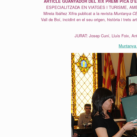
ARTICLE GUANYADOR DEL XIX PREMI PICA D’
ESPECIALITZADA EN VIATGES I TURISME, AM
Mireia Ibáñez Xifra publicat a la revista
Muntanya C
Vall de Boí, incidint en el seu origen, història i trets
JURAT: Josep Cuní, Lluís Foix, An
Muntanya 8