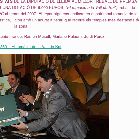
ESTATS
DE LA DIPUTACIÓ DE LLEIDA AL MILLOR TREBALL DE PREMSA
B UNA DOTACIÓ DE 6.000 EUROS:
“El romànic a la Vall de Boí”
, treball de
EC
al febrer del 2007. El reportatge ens endinsa en el patrimoni romànic de la
 artístics, i clou amb un acurat itinerari que recorre els temples més destacats d
la zona.
tonio Franco, Ramon Mesull, Mariano Palacín, Jordi Pérez.
69 – El romànic de la Vall de Boí