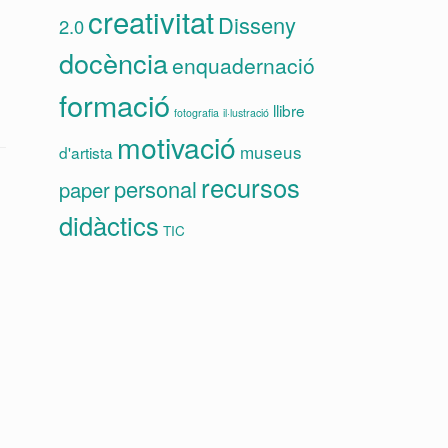
creativitat
Disseny
2.0
docència
enquadernació
formació
llibre
fotografia
il·lustració
motivació
museus
d'artista
recursos
personal
paper
didàctics
TIC