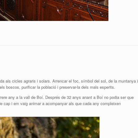
a als cicles agraris i solars. Arrencar el foc, símbol del sol, de la muntanya i
els boscos, purificar la població i preservar-la dels mals esperits.
rrere any a la vall de Boí. Després de 32 anys anant a Boí no podia ser que
p de cap i em vaig animar a acompanyar als que cada any compleixen