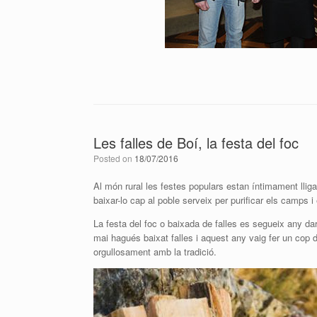
Les falles de Boí, la festa del foc
Posted on
18/07/2016
Al món rural les festes populars estan íntimament lligad
baixar-lo cap al poble serveix per purificar els camps i 
La festa del foc o baixada de falles es segueix any da
mai hagués baixat falles i aquest any vaig fer un co
orgullosament amb la tradició.