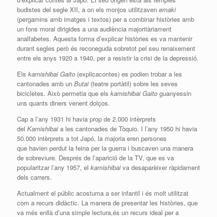
budistes del segle XII, a on els monjos utilitzaven
emaki
(pergamins amb imatges i textos) per a combinar històries amb
un fons moral dirigides a una audiència majoritàriament
analfabetes. Aquesta forma d’explicar històries es va mantenir
durant segles però és reconeguda sobretot pel seu renaixement
entre els anys 1920 a 1940, per a resistir la crisi de la depressió.
Els
kamishibai
Gaito
(
explicacontes
) es podien trobar a les
cantonades amb un
Butai
(teatre portàtil) sobre les seves
bicicletes. Això permetia que els
kamishibai
Gaito
guanyessin
uns quants diners venent dolços.
Cap a l’any 1931 hi havia prop de 2.000 intèrprets
del
Kamishibai
a les cantonades de Tòquio. I l’any 1950 hi havia
50.000 intèrprets a tot Japó, la majoria eren persones
que havien perdut la feina per la guerra i buscaven una manera
de sobreviure. Després de l’aparició de la TV, que es va
popularitzar l’any 1957, el
kamishibai
va desaparèixer ràpidament
dels carrers.
Actualment el públic acostuma a ser infantil i és molt utilitzat
com a recurs didàctic. La manera de presentar les històries, que
va més enllà d’una simple lectura,és un recurs ideal per a