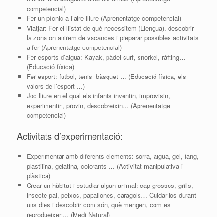
competencial)
Fer un pícnic a l’aire lliure (Aprenentatge competencial)
Viatjar: Fer el llistat de què necessitem (Llengua), descobrir
la zona on anirem de vacances i preparar possibles activitats
a fer (Aprenentatge competencial)
Fer esports d’aigua: Kayak, pàdel surf, snorkel, ràfting…
(Educació física)
Fer esport: futbol, tenis, bàsquet … (Educació física, els
valors de l’esport …)
Joc lliure en el qual els infants inventin, improvisin,
experimentin, provin, descobreixin… (Aprenentatge
competencial)
Activitats d’experimentació:
Experimentar amb diferents elements: sorra, aigua, gel, fang,
plastilina, gelatina, colorants … (Activitat manipulativa i
plàstica)
Crear un hàbitat i estudiar algun animal: cap grossos, grills,
insecte pal, peixos, papallones, caragols… Cuidar-los durant
uns dies i descobrir com són, què mengen, com es
reprodueixen… (Medi Natural)