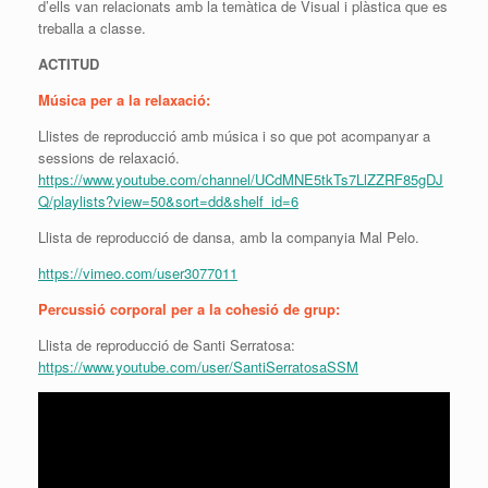
d’ells van relacionats amb la temàtica de Visual i plàstica que es
treballa a classe.
ACTITUD
Música per a la relaxació:
Llistes de reproducció amb música i so que pot acompanyar a
sessions de relaxació.
https://www.youtube.com/channel/UCdMNE5tkTs7LlZZRF85gDJ
Q/playlists?view=50&sort=dd&shelf_id=6
Llista de reproducció de dansa, amb la companyia Mal Pelo.
https://vimeo.com/user3077011
Percussió corporal per a la cohesió de grup:
Llista de reproducció de Santi Serratosa:
https://www.youtube.com/user/SantiSerratosaSSM