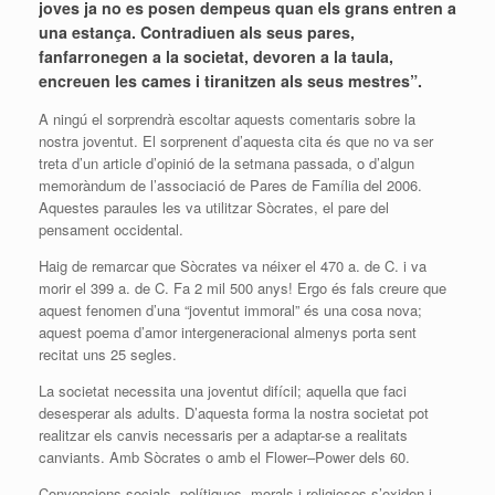
joves ja no es posen dempeus quan els grans entren a
una estança. Contradiuen als seus pares,
fanfarronegen a la societat, devoren a la taula,
encreuen les cames i tiranitzen als seus mestres”.
A ningú el sorprendrà escoltar aquests comentaris sobre la
nostra joventut. El sorprenent d’aquesta cita és que no va ser
treta d’un article d’opinió de la setmana passada, o d’algun
memoràndum de l’associació de Pares de Família del 2006.
Aquestes paraules les va utilitzar Sòcrates, el pare del
pensament occidental.
Haig de remarcar que Sòcrates va néixer el 470 a. de C. i va
morir el 399 a. de C. Fa 2 mil 500 anys! Ergo és fals creure que
aquest fenomen d’una “joventut immoral” és una cosa nova;
aquest poema d’amor intergeneracional almenys porta sent
recitat uns 25 segles.
La societat necessita una joventut difícil; aquella que faci
desesperar als adults. D’aquesta forma la nostra societat pot
realitzar els canvis necessaris per a adaptar-se a realitats
canviants. Amb Sòcrates o amb el
Flower
–
Power
dels 60.
Convencions socials, polítiques, morals i religioses s’oxiden i