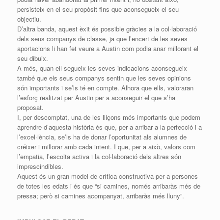
persisteix en el seu propòsit fins que aconsegueix el seu
objectiu.
D’altra banda, aquest èxit és possible gràcies a la col·laboració
dels seus companys de classe, ja que l’encert de les seves
aportacions li han fet veure a Austin com podia anar millorant el
seu dibuix.
A més, quan ell segueix les seves indicacions aconsegueix
també que els seus companys sentin que les seves opinions
són importants i se’ls té en compte. Alhora que ells, valoraran
l’esforç realitzat per Austin per a aconseguir el que s’ha
proposat.
I, per descomptat, una de les lliçons més importants que podem
aprendre d’aquesta història és que, per a arribar a la perfecció i a
l’excel·lència, se’ls ha de donar l’oportunitat als alumnes de
créixer i millorar amb cada intent. I que, per a això, valors com
l’empatia, l’escolta activa i la col·laboració dels altres són
imprescindibles.
Aquest és un gran model de crítica constructiva per a persones
de totes les edats i és que “si camines, només arribaràs més de
pressa; però si camines acompanyat, arribaràs més lluny”.