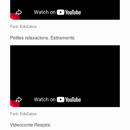
Font: EduCaixa.
Petites relaxacions. Estiraments:
Font: EduCaixa.
Videoconte Respira: