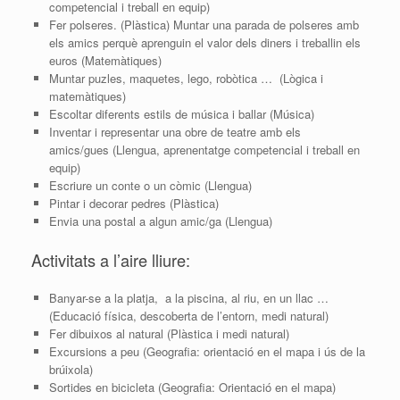
competencial i treball en equip)
Fer polseres. (Plàstica) Muntar una parada de polseres amb
els amics perquè aprenguin el valor dels diners i treballin els
euros (Matemàtiques)
Muntar puzles, maquetes, lego, robòtica … (Lògica i
matemàtiques)
Escoltar diferents estils de música i ballar (Música)
Inventar i representar una obre de teatre amb els
amics/gues (Llengua, aprenentatge competencial i treball en
equip)
Escriure un conte o un còmic (Llengua)
Pintar i decorar pedres (Plàstica)
Envia una postal a algun amic/ga (Llengua)
Activitats a l’aire lliure:
Banyar-se a la platja, a la piscina, al riu, en un llac …
(Educació física, descoberta de l’entorn, medi natural)
Fer dibuixos al natural (Plàstica i medi natural)
Excursions a peu (Geografia: orientació en el mapa i ús de la
brúixola)
Sortides en bicicleta (Geografia: Orientació en el mapa)