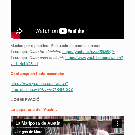
Música per a practicar Percussió corporal a classe:
Txarango,
Quan tot s’enlaira
:
https://youtu.be/ozaZ5826SjY
Txarango,
Quan calla la ciutat
:
https://www.youtube.com/watch?
v=4_NeLk75_sI
Confiança en l’adolescència:
https://www.youtube.com/watch?
time_continue=10&v=VO7R4t3DC-0
L’OBSERVACIÓ
La papallona de l’Austin: