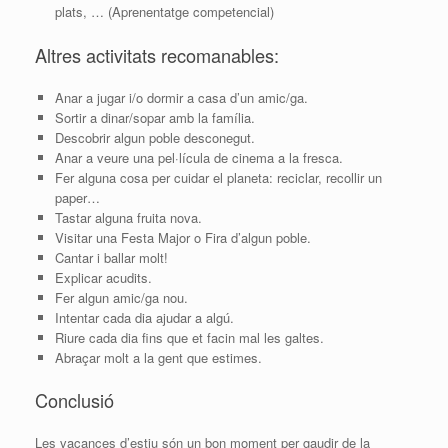
plats, … (Aprenentatge competencial)
Altres activitats recomanables:
Anar a jugar i/o dormir a casa d’un amic/ga.
Sortir a dinar/sopar amb la família.
Descobrir algun poble desconegut.
Anar a veure una pel·lícula de cinema a la fresca.
Fer alguna cosa per cuidar el planeta: reciclar, recollir un
paper…
Tastar alguna fruita nova.
Visitar una Festa Major o Fira d’algun poble.
Cantar i ballar molt!
Explicar acudits.
Fer algun amic/ga nou.
Intentar cada dia ajudar a algú.
Riure cada dia fins que et facin mal les galtes.
Abraçar molt a la gent que estimes.
Conclusió
Les vacances d’estiu són un bon moment per gaudir de la