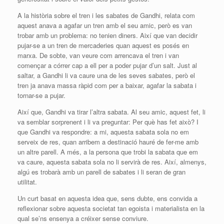
A la història sobre el tren i les sabates de Gandhi, relata com
aquest anava a agafar un tren amb el seu amic, però es van
trobar amb un problema: no tenien diners. Així que van decidir
pujar-se a un tren de mercaderies quan aquest es posés en
marxa. De sobte, van veure com arrencava el tren i van
començar a córrer cap a ell per a poder pujar d’un salt. Just al
saltar, a Gandhi li va caure una de les seves sabates, però el
tren ja anava massa ràpid
com per a
baixar, agafar la sabata i
tornar-se a pujar.
Així que, Gandhi va tirar l’altra sabata. Al seu amic, aquest fet, li
va semblar sorprenent i li va preguntar: Per què has fet això? I
que Gandhi va respondre: a mi, aquesta sabata sola no em
serveix de res, quan arribem a destinació hauré de fer-me amb
un altre parell. A més, a la persona que trobi la sabata que em
va caure, aquesta sabata sola no li servirà de res. Així, almenys,
algú es trobarà amb un parell de sabates i li seran de gran
utilitat.
Un curt basat en aquesta idea que, sens dubte, ens convida a
reflexionar sobre aquesta societat tan egoista i materialista en la
qual se’ns ensenya a
créixer
sense conviure.