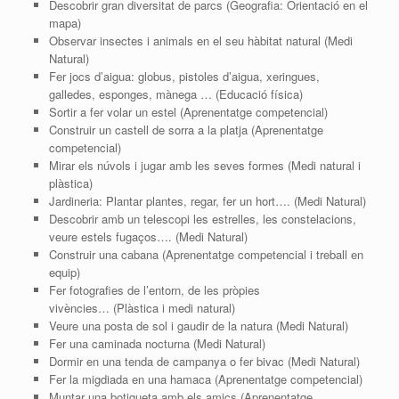
Descobrir gran diversitat de parcs (Geografia: Orientació en el
mapa)
Observar insectes i animals en el seu hàbitat natural (Medi
Natural)
Fer jocs d’aigua: globus, pistoles d’aigua, xeringues,
galledes, esponges, mànega … (Educació física)
Sortir a fer volar un estel (Aprenentatge competencial)
Construir un castell de sorra a la platja (Aprenentatge
competencial)
Mirar els núvols i jugar amb les seves formes (Medi natural i
plàstica)
Jardineria: Plantar plantes, regar, fer un hort…. (Medi Natural)
Descobrir amb un telescopi les estrelles, les constelacions,
veure estels fugaços…. (Medi Natural)
Construir una cabana (Aprenentatge competencial i treball en
equip)
Fer fotografies de l’entorn, de les pròpies
vivències… (Plàstica i medi natural)
Veure una posta de sol i gaudir de la natura (Medi Natural)
Fer una caminada nocturna (Medi Natural)
Dormir en una tenda de campanya o fer bivac (Medi Natural)
Fer la migdiada en una hamaca (Aprenentatge competencial)
Muntar una botigueta amb els amics (Aprenentatge