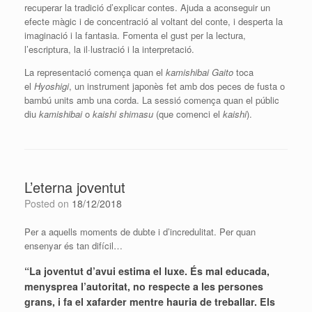
recuperar la tradició d’explicar contes. Ajuda a aconseguir un
efecte màgic i de concentració al voltant del conte, i desperta la
imaginació i la fantasia. Fomenta el gust per la lectura,
l’escriptura, la il·lustració i la interpretació.
La representació comença quan el
kamishibai
Gaito
toca
el
Hyoshigi
, un instrument japonès fet amb dos peces de fusta o
bambú units amb una corda. La sessió comença quan el públic
diu
kamishibai
o
kaishi
shimasu
(que comenci el
kaishi
).
L’eterna joventut
Posted on
18/12/2018
Per a aquells moments de dubte i d’incredulitat. Per quan
ensenyar és tan difícil…
“La joventut d’avui estima el luxe. És mal educada,
menysprea l’autoritat, no respecte a les persones
grans, i fa el xafarder mentre hauria de treballar. Els