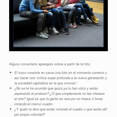
Alguns comentaris apareguts online a partir de la foto:
El truco consiste en sacar una foto en el momento correcto y
así hacer una “crítica super profunda a la nueva generación y
la sociedad capitalista en la que vivimos”.
¿No se te ha ocurrido que quizá ya lo han visto y están
esperando al profesor? ¿O que simplemente no les interesa
el arte? Igual es que la gente es rara por no tirarse 3 horas
mirando el mismo cuadro.
¿Y quién te dice que están mirando el cuadro o que estén allí
por propia voluntad?