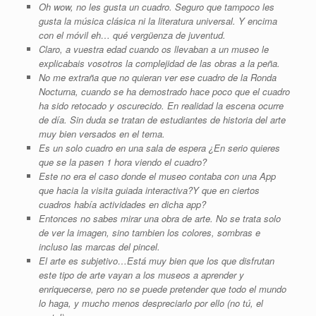
Oh wow, no les gusta un cuadro. Seguro que tampoco les
gusta la música clásica ni la literatura universal. Y encima
con el móvil eh… qué vergüenza de juventud.
Claro, a vuestra edad cuando os llevaban a un museo le
explicabais vosotros la complejidad de las obras a la peña.
No me extraña que no quieran ver ese cuadro de la Ronda
Nocturna, cuando se ha demostrado hace poco que el cuadro
ha sido retocado y oscurecido. En realidad la escena ocurre
de día. Sin duda se tratan de estudiantes de historia del arte
muy bien versados en el tema.
Es un solo cuadro en una sala de espera ¿En serio quieres
que se la pasen 1 hora viendo el cuadro?
Este no era el caso donde el museo contaba con una App
que hacia la visita guiada interactiva?Y que en ciertos
cuadros había actividades en dicha app?
Entonces no sabes mirar una obra de arte. No se trata solo
de ver la imagen, sino tambien los colores, sombras e
incluso las marcas del pincel.
El arte es subjetivo…Está muy bien que los que disfrutan
este tipo de arte vayan a los museos a aprender y
enriquecerse, pero no se puede pretender que todo el mundo
lo haga, y mucho menos despreciarlo por ello (no tú, el