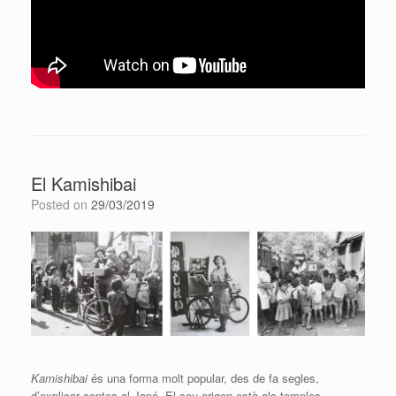
El Kamishibai
Posted on
29/03/2019
Kamishibai
és una forma molt popular, des de fa segles,
d’explicar contes al Japó. El seu origen està als temples