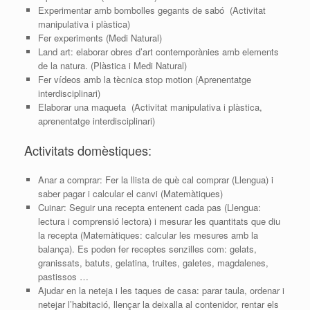
Experimentar amb bombolles gegants de sabó (Activitat
manipulativa i plàstica)
Fer experiments (Medi Natural)
Land art: elaborar obres d’art contemporànies amb elements
de la natura. (Plàstica i Medi Natural)
Fer vídeos amb la tècnica stop motion (Aprenentatge
interdisciplinari)
Elaborar una maqueta (Activitat manipulativa i plàstica,
aprenentatge interdisciplinari)
Activitats domèstiques:
Anar a comprar: Fer la llista de què cal comprar (Llengua) i
saber pagar i calcular el canvi (Matemàtiques)
Cuinar: Seguir una recepta entenent cada pas (Llengua:
lectura i comprensió lectora) i mesurar les quantitats que diu
la recepta (Matemàtiques: calcular les mesures amb la
balança). Es poden fer receptes senzilles com: gelats,
granissats, batuts, gelatina, truites, galetes, magdalenes,
pastissos …
Ajudar en la neteja i les taques de casa: parar taula, ordenar i
netejar l’habitació, llençar la deixalla al contenidor, rentar els