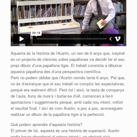
Aquesta és la història de l’Austin, un nen de 6 anys que, inspirat
en un projecte de ciències sobre papallones va decidir fer el seu
propi dibuix d’una papallona tigre. El treball consistia a dibuixar
aquesta papallona des d’una perspectiva científica.
Però no podem oblidar que l’Austin només tenia 6 anys. Pel que,
no és d’estranyar que el seu treball no complís les expectatives,
perquè era realment difícil. Però tot i això, la resta de companys
de l’aula, lluny de riure’s i burlar-se d’ell, comencen a fer-li
aportacions i suggeriments perquè, amb cada nou intent, millori
el resultat final. I així és com Austin, a poc a poc, aconsegueix
realitzar un dibuix de la papallona tigre a la perfecció.
Què podem aprendre d’aquesta història?
El primer de tot, aquesta és una història de superació. Austin
podia haver abandonat al primer intent i, no obstant això,