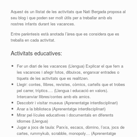
Aquest és un llistat de les activitats que Nati Bergada proposa al
seu blog i que poden ser molt útils per a treballar amb els
nostres infants durant les vacances.
Entre parèntesis està anotada l’àrea que es considera que es
treballa en cada activitat.
Activitats educatives:
Fer un diari de les vacances (Llengua) Explicar el que fem a
les vacances i afegir fotos, dibuixos, enganxar entrades o
tiquets de les activitats que es realitzen.
Llegir: contes, llibres, revistes, còmics, cartells que et trobes
pel carrer, tríptics…. (Llengua i educació en valors).
Intercanviar llibres/contes amb els amics.
Descobrir i visitar museus (Aprenentatge interdisciplinari)
Anar a la biblioteca (Aprenentatge interdisciplinari)
Mirar pel·lícules educatives i documentals en diferents
idiomes (Llengua)
Jugar a jocs de taula: Parxís, escacs, dòmino, l’oca, jocs de
cartes, rummykub, scrabble, monopoly… (Aprenentatge