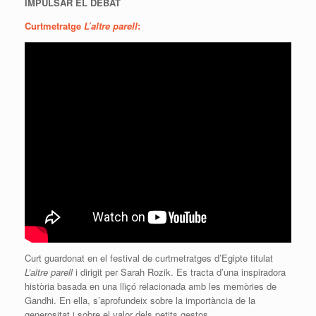
IMPULSAR EL DEBAT
Curtmetratge
L’altre parell
:
Curt guardonat en el festival de curtmetratges d’Egipte titulat
L’altre parell
i dirigit per
Sarah
Rozik
. Es tracta d’una inspiradora
història basada en una lliçó relacionada amb les memòries de
Gandhi. En ella, s’aprofundeix sobre la importància de la
generositat i sobre el valor dels petits gestos.