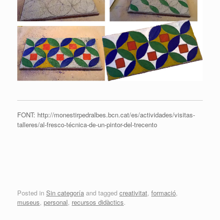
FONT: http://monestirpedralbes.bcn.cat/es/actividades/visitas-
talleres/al-fresco-técnica-de-un-pintor-del-trecento
Posted in
Sin categoría
and tagged
creativitat
,
formació
,
museus
,
personal
,
recursos didàctics
.