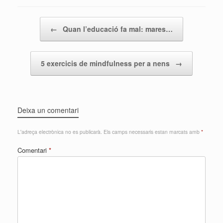
Post navigation
←
Quan l’educació fa mal: mares…
5 exercicis de mindfulness per a nens
→
Deixa un comentari
L'adreça electrònica no es publicarà.
Els camps necessaris estan marcats amb
*
Comentari
*