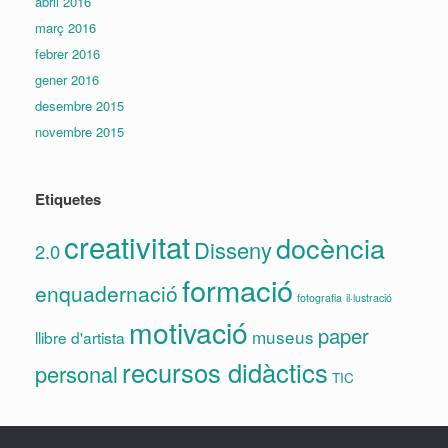
abril 2016
març 2016
febrer 2016
gener 2016
desembre 2015
novembre 2015
Etiquetes
creativitat
docència
Disseny
2.0
formació
enquadernació
fotografia
il·lustració
motivació
paper
museus
llibre d'artista
recursos didàctics
personal
TIC