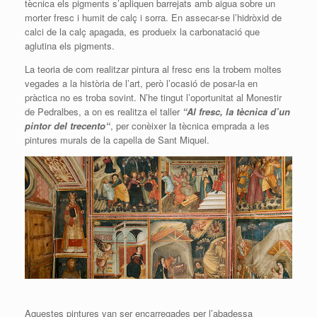
tècnica els pigments s’apliquen barrejats amb aigua sobre un
morter fresc i humit de calç i sorra. En assecar-se l’hidròxid de
calci de la calç apagada, es produeix la carbonatació que
aglutina els pigments.
La teoria de com realitzar pintura al fresc ens la trobem moltes
vegades a la història de l’art, però l’ocasió de posar-la en
pràctica no es troba sovint. N’he tingut l’oportunitat al Monestir
de Pedralbes, a on es realitza el taller
“Al fresc, la tècnica d’un
pintor del
trecento
“
, per conèixer la tècnica emprada a les
pintures murals de la capella de Sant Miquel.
Aquestes pintures van ser encarregades per l’abadessa