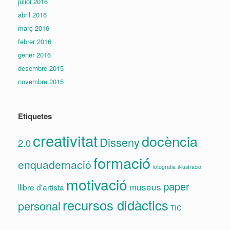
juliol 2016
abril 2016
març 2016
febrer 2016
gener 2016
desembre 2015
novembre 2015
Etiquetes
creativitat
docència
Disseny
2.0
formació
enquadernació
fotografia
il·lustració
motivació
paper
museus
llibre d'artista
recursos didàctics
personal
TIC