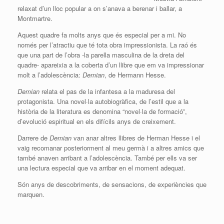
relaxat d’un lloc popular a on s’
anava
a berenar i ballar, a
Montmartre.
Aquest quadre fa molts anys que és especial per a mi. No
només per l’atractiu que té tota obra impressionista. La raó és
que una part de l’obra -la parella masculina de la dreta del
quadre- apareixia a la coberta d’un llibre que em va impressionar
molt a l’adolescència:
Demian
, de
Hermann
Hesse.
Demian
relata el pas de la infantesa a la maduresa del
protagonista. Una novel·la autobiogràfica, de l’estil que a la
història de la literatura es denomina “novel·la de formació”,
d’evolució espiritual en els difícils anys de creixement.
Darrere de
Demian
van anar altres llibres de
Herman
Hesse i el
vaig recomanar posteriorment al meu germà i a altres amics que
també anaven arribant a l’adolescència. També per ells va ser
una lectura especial que va arribar en el moment adequat.
Són anys de descobriments, de sensacions, de experiències que
marquen.