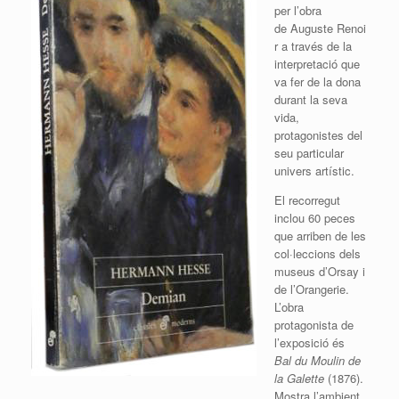
per l’obra
de
Auguste
Renoi
r a través de la
interpretació que
va fer de la dona
durant la seva
vida,
protagonistes del
seu particular
univers artístic.
El recorregut
inclou 60 peces
que arriben de les
col·leccions dels
museus d’
Orsay
i
de l’
Orangerie
.
L’obra
protagonista de
l’exposició és
Bal
du
Moulin
de
la
Galette
(1876).
Mostra l’ambient