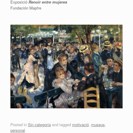
Exposició
Renoir entre mujeres
Fundación Mapfre
Posted in
Sin categoría
and tagged
motivació
,
museus
,
personal
.