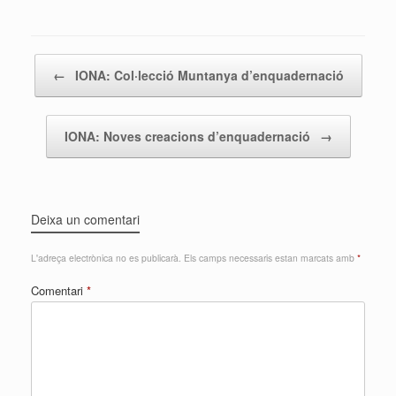
Post navigation
←
IONA: Col·lecció Muntanya d’enquadernació
IONA: Noves creacions d’enquadernació
→
Deixa un comentari
L'adreça electrònica no es publicarà.
Els camps necessaris estan marcats amb
*
Comentari
*