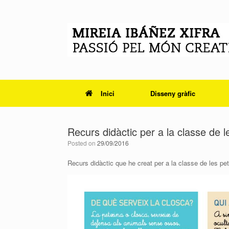
Skip
to
content
Inici
Disseny gràfic
Recurs didàctic per a la classe de l
Posted on
29/09/2016
Recurs didàctic que he creat per a la classe de les petx