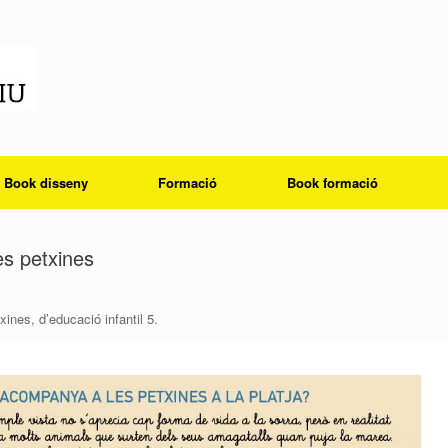
Book disseny
Formació
Book formació
es petxines
ines, d’educació infantil 5.