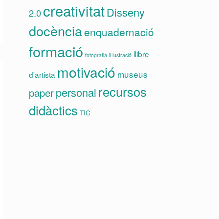
creativitat
Disseny
2.0
docència
enquadernació
formació
llibre
fotografia
il·lustració
motivació
museus
d'artista
recursos
personal
paper
didàctics
TIC