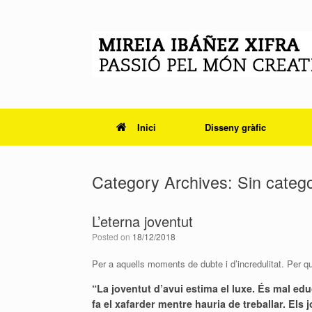
Skip
to
content
Inici
Disseny gràfic
Category Archives:
Sin categ
L’eterna joventut
Posted on
18/12/2018
Per a aquells moments de dubte i d’incredulitat. Per q
“La joventut d’avui estima el luxe. És mal edu
fa el xafarder mentre hauria de treballar. El