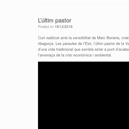
L’últim pastor
Posted on
18/12/2018
Curt realitzat amb la sensibilitat de Marc
Beneria
, cria
ribagorçà. Les paraules de l’Eloi, l’últim pastor de la 
d’una vida tradicional que sembla estar a punt d’acabar.
l’amenaça de la crisi econòmica i ambiental.