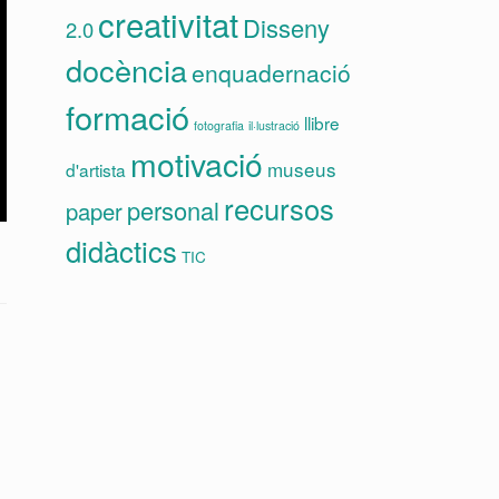
creativitat
Disseny
2.0
docència
enquadernació
formació
llibre
fotografia
il·lustració
motivació
museus
d'artista
recursos
personal
paper
didàctics
TIC
s