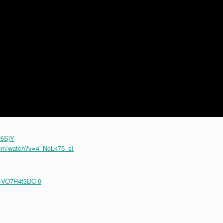
26SjY
com/watch?v=4_NeLk75_sI
v=VO7R4t3DC-0