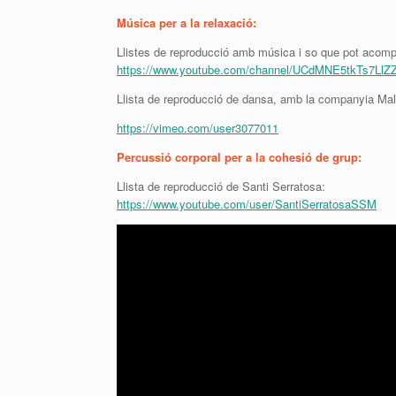
Música per a la relaxació:
Llistes de reproducció amb música i so que pot acomp
https://www.youtube.com/channel/UCdMNE5tkTs7LlZZ
Llista de reproducció de dansa, amb la companyia Mal
https://vimeo.com/user3077011
Percussió corporal per a la cohesió de grup:
Llista de reproducció de Santi Serratosa:
https://www.youtube.com/user/SantiSerratosaSSM