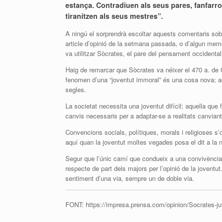
estança. Contradiuen als seus pares, fanfarro
tiranitzen als seus mestres”.
A ningú el sorprendrà escoltar aquests comentaris sobr
article d’opinió de la setmana passada, o d’algun me
va utilitzar Sòcrates, el pare del pensament occidental
Haig de remarcar que Sòcrates va néixer el 470 a. de C
fenomen d’una “joventut immoral” és una cosa nova; a
segles.
La societat necessita una joventut difícil; aquella que 
canvis necessaris per a adaptar-se a realitats canvi
Convencions socials, polítiques, morals i religioses 
aquí quan la joventut moltes vegades posa el dit a la 
Segur que l’únic camí que condueix a una convivència i
respecte de part dels majors per l’opinió de la joventu
sentiment d’una via, sempre un de doble via.
FONT: https://impresa.prensa.com/opinion/Socrates-