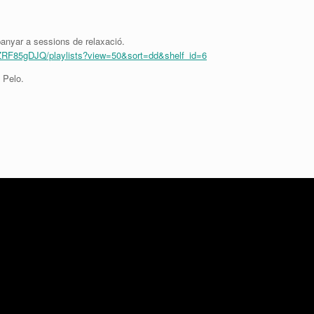
anyar a sessions de relaxació.
RF85gDJQ/playlists?view=50&sort=dd&shelf_id=6
 Pelo.