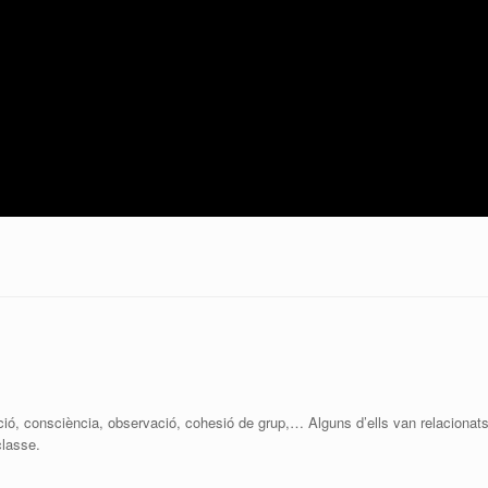
ció, consciència, observació, cohesió de grup,… Alguns d’ells van relacionat
classe.