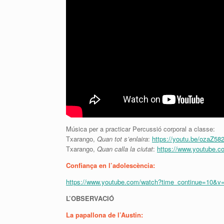
Música per a practicar Percussió corporal a classe:
Txarango,
Quan tot s’enlaira
:
https://youtu.be/ozaZ58
Txarango,
Quan calla la ciutat
:
https://www.youtube.
Confiança en l’adolescència:
https://www.youtube.com/watch?time_continue=10&
L’OBSERVACIÓ
La papallona de l’Austin: