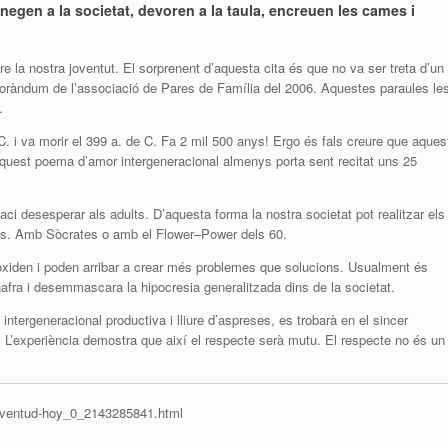
negen a la societat, devoren a la taula, encreuen les cames i
e la nostra joventut. El sorprenent d’aquesta cita és que no va ser treta d’un
moràndum de l’associació de Pares de Família del 2006. Aquestes paraules le
.
. i va morir el 399 a. de C. Fa 2 mil 500 anys! Ergo és fals creure que aques
quest poema d’amor intergeneracional almenys porta sent recitat uns 25
faci desesperar als adults. D’aquesta forma la nostra societat pot realitzar els
ants. Amb Sòcrates o amb el
Flower
–
Power
dels 60.
s’oxiden i poden arribar a crear més problemes que solucions. Usualment és
nafra i desemmascara la hipocresia generalitzada dins de la societat.
ntergeneracional productiva i lliure d’aspreses, es trobarà en el sincer
t. L’experiència demostra que així el respecte serà mutu. El respecte no és un
juventud-hoy_0_2143285841.html