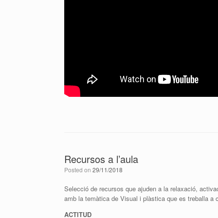
Recursos a l’aula
Posted on
29/11/2018
Selecció de recursos que ajuden a la relaxació, activa
amb la temàtica de Visual i plàstica que es treballa a 
ACTITUD